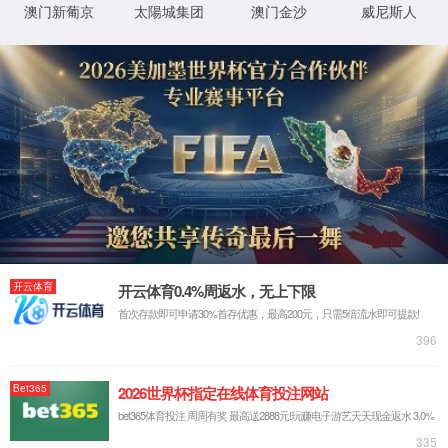
2026-05-20 00:00:00
新闻
素质过硬赢挑战 反应迅速显
视频
资料下载
5月13日
凌晨
05:48，
红
气风机突然跳停
，
她
立即
夺秒的抢修开始了。
当班班长接到报告
的
瞬
下达处置指令：立即安排
间上报车间主任，并指挥
各项准备。风机工接到指
闭风机进出口阀门。与此