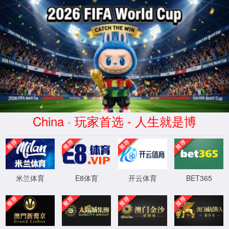
太阳集团tcy8722|中国有限公司-欢迎莅
临
首页
关于我们
新闻和媒体
您目前在：
首页
>新闻和媒体>新闻